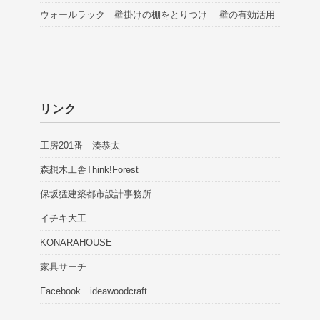
ウォールラック 壁掛けの棚をとりつけ 壁の有効活用
リンク
工房201番 湊恭太
森想木工舎Think!Forest
保坂猛建築都市設計事務所
イチキ大工
KONARAHOUSE
家具サーチ
Facebook ideawoodcraft