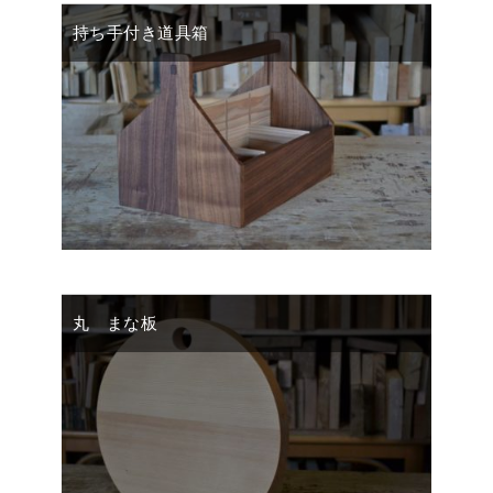
持ち手付き道具箱
丸 まな板