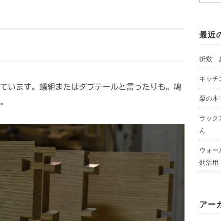
最近
折敷 
キッチ
ています。蟻組またはダブテールと言ったりも。鳩
栗の木
。
ラック
ん
ウォー
効活用
アー