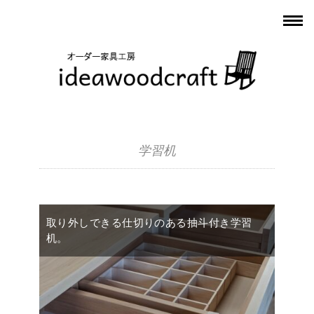
学習机
取り外しできる仕切りのある抽斗付き学習
机。